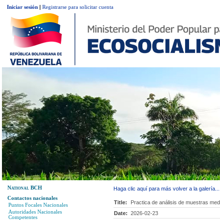
Iniciar sesión
|
Registrarse para solicitar cuenta
National BCH
Haga clic aquí para más volver a la galería...
Contactos nacionales
Title:
Practica de análisis de muestras medi
Puntos Focales Nacionales
Autoridades Nacionales
Date:
2026-02-23
Competentes