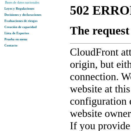
Bases de datos nacionales
Leyes y Regulaciones
Decisiones y declaraciones
Evaluaciones de riesgos
Creación de capacidad
Lista de Expertos
Prueba en menu
Contacto