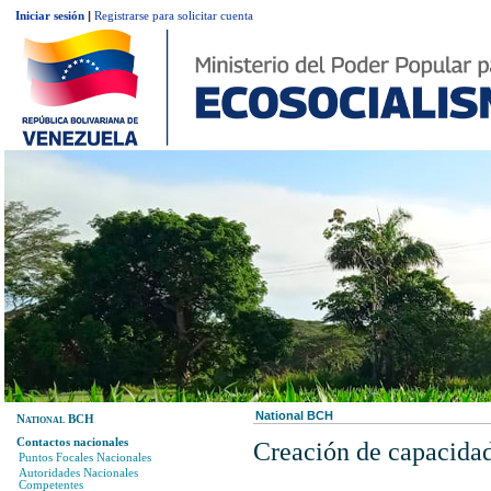
Iniciar sesión
|
Registrarse para solicitar cuenta
National BCH
National BCH
Contactos nacionales
Creación de capacida
Puntos Focales Nacionales
Autoridades Nacionales
Competentes