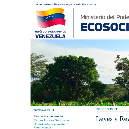
Iniciar sesión
|
Registrarse para solicitar cuenta
National BCH
National BCH
Contactos nacionales
Leyes y Re
Puntos Focales Nacionales
Autoridades Nacionales
Competentes