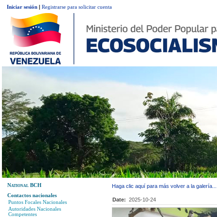
Iniciar sesión
|
Registrarse para solicitar cuenta
National BCH
Haga clic aquí para más volver a la galería...
Contactos nacionales
Date:
2025-10-24
Puntos Focales Nacionales
Autoridades Nacionales
Competentes