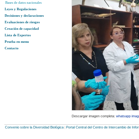
Bases de datos nacionales
Leyes y Regulaciones
Decisiones y declaraciones
Evaluaciones de riesgos
Creación de capacidad
Lista de Expertos
Prueba en menu
Contacto
Descargar imagen completa:
whatsapp image
Convenio sobre la Diversidad Biológica
Portal Central del Centro de Intercambio de Inf
|